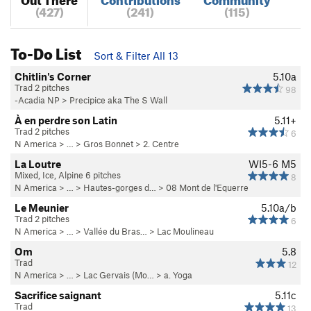
(427)
(241)
(115)
To-Do List
Sort & Filter All 13
Chitlin's Corner
5.10a
Trad 2 pitches
98
-Acadia NP
>
Precipice aka The S Wall
À en perdre son Latin
5.11+
Trad 2 pitches
6
N America
> …
>
Gros Bonnet
>
2. Centre
La Loutre
WI5-6 M5
Mixed, Ice, Alpine 6 pitches
8
N America
> …
>
Hautes-gorges d…
>
08 Mont de l'Equerre
Le Meunier
5.10a/b
Trad 2 pitches
6
N America
> …
>
Vallée du Bras…
>
Lac Moulineau
Om
5.8
Trad
12
N America
> …
>
Lac Gervais (Mo…
>
a. Yoga
Sacrifice saignant
5.11c
Trad
13