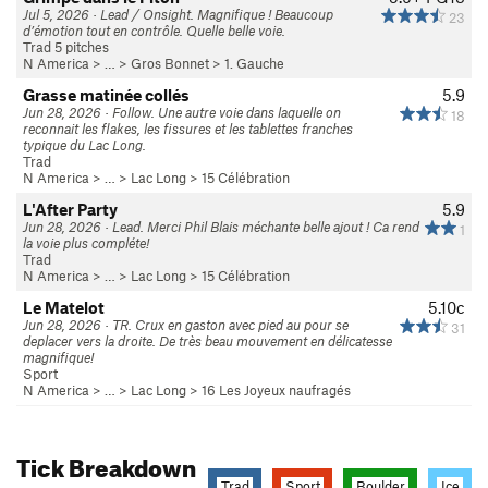
Jul 5, 2026 · Lead / Onsight. Magnifique ! Beaucoup
23
d’émotion tout en contrôle. Quelle belle voie.
Trad 5 pitches
N America
> …
>
Gros Bonnet
>
1. Gauche
Grasse matinée collés
5.9
Jun 28, 2026 · Follow. Une autre voie dans laquelle on
18
reconnait les flakes, les fissures et les tablettes franches
typique du Lac Long.
Trad
N America
> …
>
Lac Long
>
15 Célébration
L'After Party
5.9
Jun 28, 2026 · Lead. Merci Phil Blais méchante belle ajout ! Ca rend
1
la voie plus compléte!
Trad
N America
> …
>
Lac Long
>
15 Célébration
Le Matelot
5.10c
Jun 28, 2026 · TR. Crux en gaston avec pied au pour se
31
deplacer vers la droite. De très beau mouvement en délicatesse
magnifique!
Sport
N America
> …
>
Lac Long
>
16 Les Joyeux naufragés
Tick Breakdown
Trad
Sport
Boulder
Ice