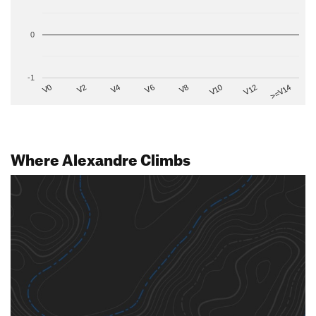
0
-1
V2
V12
V6
V0
V10
V4
>=V14
V8
Where Alexandre Climbs