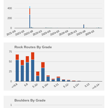
400
200
0
2022-09
2025-03
2023-03
2025-09
2023-09
2026-03
2021-09
2024-03
2022-03
2024-09
Rock Routes By Grade
75
50
25
0
>=5.14-
5.10+
5.11
5.12-
<=5.6
5.12+
5.8
5.13
5.10-
Boulders By Grade
1