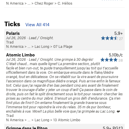
N America
> …
>
Chez Roger
>
C. Hélios
Ticks
View All 414
Polaris
5.9+
Jul 26, 2026 · Lead / Onsight.
27
Trad
N America
> …
>
Lac Long
>
07 La Plage
Atomic Limbo
5.10b/c
Jul 26, 2026 · Lead / Onsight. Une grimpe à 30 degrés!
38
C’était chaud… mais quelle ligne!! La première section, plutôt
facile et bien run-out, te guide tranquillement jusqu’au toit qui t’accueille
officiellement dans la voie. On embarque ensuite dans le flake/dièdre
orangé, tout en délicatesse. On se rétablit sur la vire avant de poursuivre
l’ascension dans ce magnifique dièdre orangé. Puis arrive enfin le fameux
toit. Celui que j’ai regardé d’en bas pendant cinq ans avant de finalement
trouver le courage d’aller y jeter un coup d’œil! Ça passe dans le coin de
droite, puis on fait le split directement sous le toit pour revenir chercher les
prises au centre du mur zébré. S’ensuit un gros défi d’endurance. Ça n’en
finit plus de finir!! On entame finalement la grande traverse sous
l’immense toit pour rejoindre la vire du relais. 35 m de pur bonheur,
enchaînés à vue. Wow!! La plus belle voie que j’ai grimpée au Lac Long. ❤️
Trad
N America
> …
>
Lac Long
>
13 Atomic Limbo
Grimpe dans le Piton
5.9+
PG13