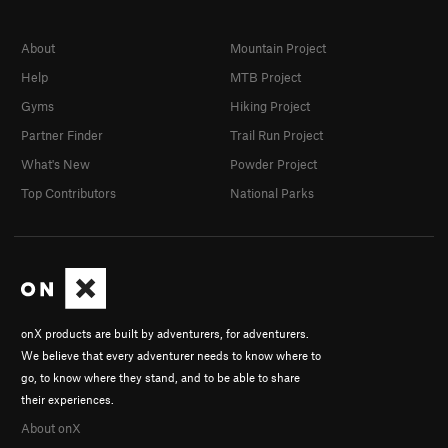
About
Mountain Project
Help
MTB Project
Gyms
Hiking Project
Partner Finder
Trail Run Project
What's New
Powder Project
Top Contributors
National Parks
onX products are built by adventurers, for adventurers.
We believe that every adventurer needs to know where to
go, to know where they stand, and to be able to share
their experiences.
About onX