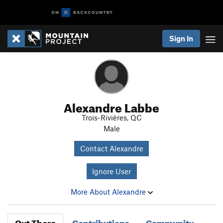
Sign In
Alexandre Labbe
Trois-Rivières, QC
Male
Contact Alexandre
Ignore User
More About Alexandre
Out There
Contributions
Community