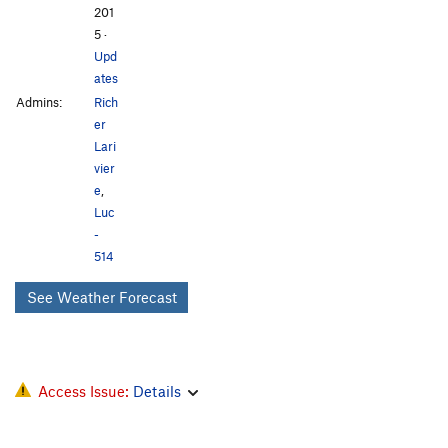
201
5
·
Upd
ates
Admins:
Rich
er
Lari
vier
e
,
Luc
-
514
See Weather Forecast
Access Issue:
Details