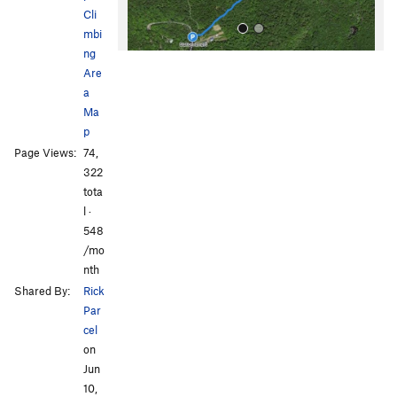
Cli
mbi
ng
Are
a
Ma
p
Page Views:
74,
All Photos
All Photos
322
tota
l ·
548
/mo
nth
Shared By:
Rick
Par
cel
on
Jun
10,