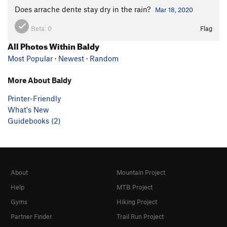
Does arrache dente stay dry in the rain?
Mar 18, 2020
Beta:
0
Flag
All Photos Within Baldy
Most Popular
·
Newest
·
Random
More About Baldy
Printer-Friendly
What's New
Guidebooks (2)
About
Mountain Project
Help
MTB Project
Gyms
Hiking Project
Partner Finder
Trail Run Project