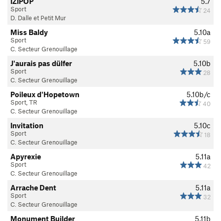
IZIPOP
5.7
Sport
24
D. Dalle et Petit Mur
Miss Baldy
5.10a
Sport
59
C. Secteur Grenouillage
J'aurais pas dülfer
5.10b
Sport
28
C. Secteur Grenouillage
Poileux d'Hopetown
5.10b/c
Sport, TR
40
C. Secteur Grenouillage
Invitation
5.10c
Sport
18
C. Secteur Grenouillage
Apyrexie
5.11a
Sport
42
C. Secteur Grenouillage
Arrache Dent
5.11a
Sport
32
C. Secteur Grenouillage
Monument Builder
5.11b