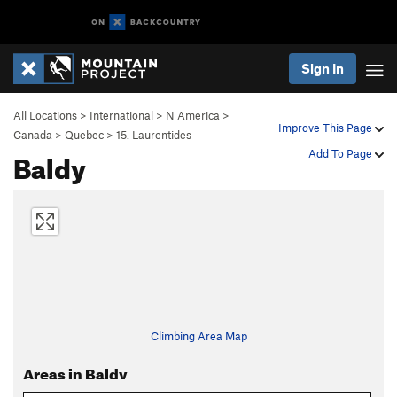
Sign In
All Locations
>
International
>
N America
>
Improve This Page
Canada
>
Quebec
>
15. Laurentides
Baldy
Add To Page
Climbing Area Map
Areas in Baldy