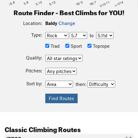
<5.6
5.8
5.10
5.12
V2-3
V6-7
V10-11
>=V14
Route Finder - Best Climbs for YOU!
Location:
Baldy
Change
Type:
to
Trad
Sport
Toprope
Quality:
Pitches:
Sort by:
then:
Classic Climbing Routes