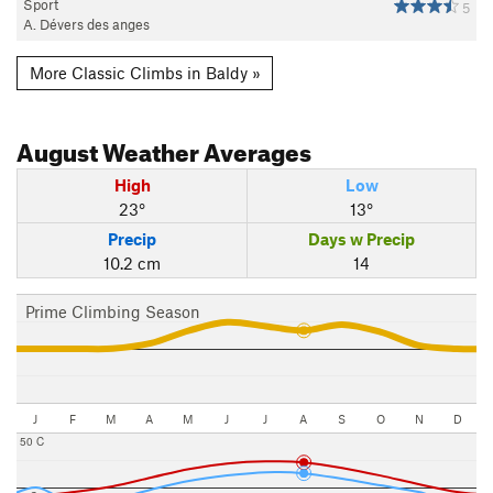
Sport
5
A. Dévers des anges
More Classic Climbs in Baldy »
August
Weather Averages
High
Low
23°
13°
Precip
Days w Precip
10.2 cm
14
Prime Climbing Season
J
F
M
A
M
J
J
A
S
O
N
D
50 C