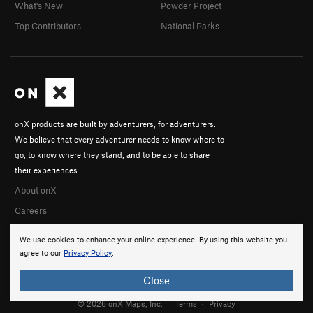
What's New
Powder Project
Top Contributors
National Parks
onX products are built by adventurers, for adventurers.
We believe that every adventurer needs to know where to
go, to know where they stand, and to be able to share
their experiences.
About onX
Careers
We use cookies to enhance your online experience. By using this website you
agree to our
Privacy Policy
.
Close
© 2026 onX Maps, Inc.
Terms
·
Privacy