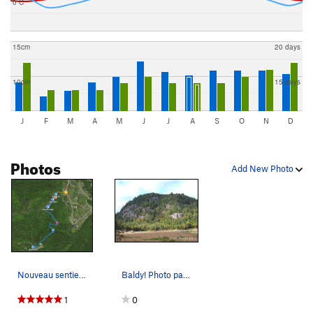
0 C
15cm
20 days
10cm
15 days
J
F
M
A
M
J
J
A
S
O
N
D
Photos
Add New Photo
Nouveau sentier depuis juin 2019 - FQME - Sites"
Baldy! Photo par Ghislain Allard
1
0