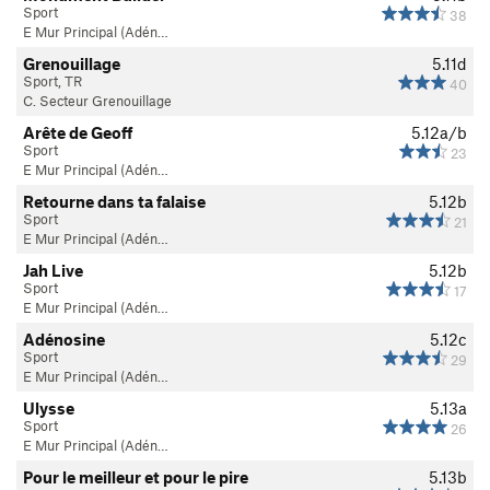
Sport
38
E Mur Principal (Adén…
Grenouillage
5.11d
Sport, TR
40
C. Secteur Grenouillage
Arête de Geoff
5.12a/b
Sport
23
E Mur Principal (Adén…
Retourne dans ta falaise
5.12b
Sport
21
E Mur Principal (Adén…
Jah Live
5.12b
Sport
17
E Mur Principal (Adén…
Adénosine
5.12c
Sport
29
E Mur Principal (Adén…
Ulysse
5.13a
Sport
26
E Mur Principal (Adén…
Pour le meilleur et pour le pire
5.13b