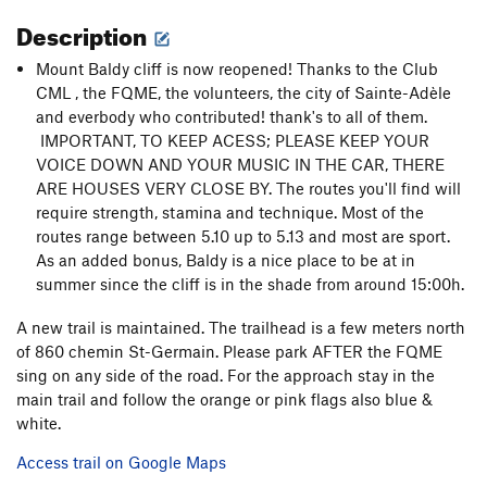
Description
Mount Baldy cliff is now reopened! Thanks to the Club
CML , the FQME, the volunteers, the city of Sainte-Adèle
and everbody who contributed! thank's to all of them.
IMPORTANT, TO KEEP ACESS; PLEASE KEEP YOUR
VOICE DOWN AND YOUR MUSIC IN THE CAR, THERE
ARE HOUSES VERY CLOSE BY. The routes you'll find will
require strength, stamina and technique. Most of the
routes range between 5.10 up to 5.13 and most are sport.
As an added bonus, Baldy is a nice place to be at in
summer since the cliff is in the shade from around 15:00h.
A new trail is maintained. The trailhead is a few meters north
of 860 chemin St-Germain. Please park AFTER the FQME
sing on any side of the road. For the approach stay in the
main trail and follow the orange or pink flags also blue &
white.
Access trail on Google Maps