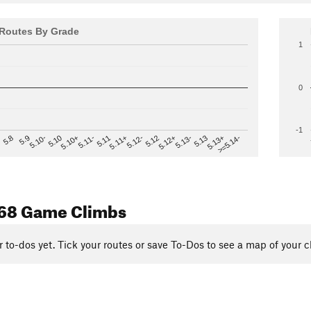
Routes By Grade
1
0
-1
>=5.14-
5.12
5.10+
5.13-
5.11
5.9
5.13+
5.12-
5.10
5.12+
5.11-
5.8
5.13
5.11+
5.10-
68 Game Climbs
r to-dos yet. Tick your routes or save To-Dos to see a map of your c