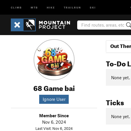
CLIMB
MTB
HIKE
TRAILRUN
SKI
Out The
To-Do L
None yet.
68 Game bai
Ticks
Ignore User
Member Since
None yet.
Nov 6, 2024
Last Visit: Nov 6, 2024