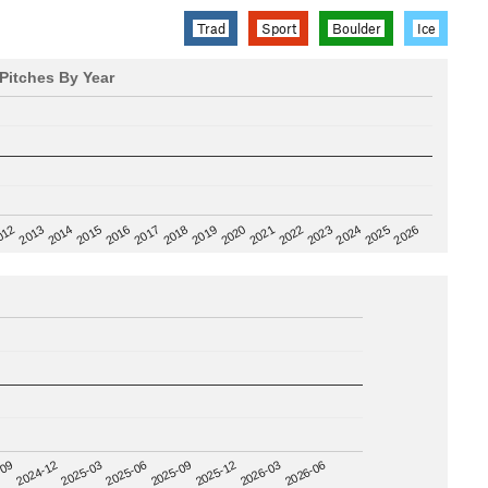
Trad
Sport
Boulder
Ice
Pitches By Year
2020
012
2019
2026
2018
2025
2017
2024
2016
2023
2015
2022
2014
2021
2013
2025-09
-09
2025-12
2024-12
2026-03
2025-03
2026-06
2025-06