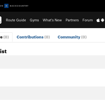
Route Guide
Gyms
What's New
Partners
Forum
re
(0)
Contributions
(0)
Community
(0)
ist