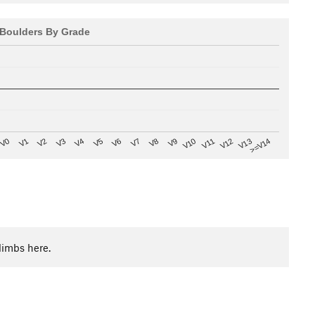
Boulders By Grade
V8
V0
V7
>=V14
V6
V13
V5
V12
V4
V11
V3
V10
V2
V9
V1
limbs here.