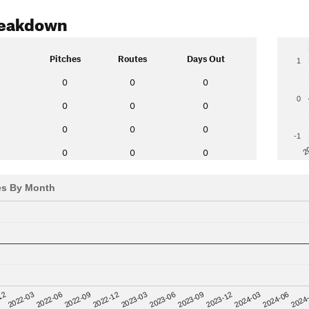
reakdown
Pitches
Routes
Days Out
1
0
0
0
0
0
0
0
0
0
0
-1
2
0
0
0
es By Month
12
2023-03
2024-06
2022-03
2023-06
2024
2022-06
2023-09
2022-09
2023-12
2022-12
2024-03