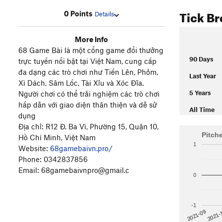
Tick B
0 Points
Details
More Info
68 Game Bài là một cổng game đổi thưởng
90 Days
trực tuyến nổi bật tại Việt Nam, cung cấp
đa dạng các trò chơi như Tiến Lên, Phỏm,
Last Year
Xì Dách, Sâm Lốc, Tài Xỉu và Xóc Đĩa.
5 Years
Người chơi có thể trải nghiệm các trò chơi
hấp dẫn với giao diện thân thiện và dễ sử
All Time
dụng
Địa chỉ: R12 Đ. Ba Vì, Phường 15, Quận 10,
Pitch
Hồ Chí Minh, Việt Nam
1
Website:
68gamebaivn.pro/
Phone: 0342837856
Email: 68gamebaivnpro@gmail.c
0
-1
2021-
2021-09