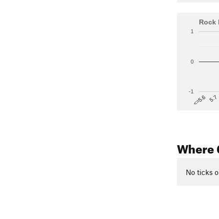
Rock 
1
0
-1
5.7
<=5.6
Where 
No ticks o