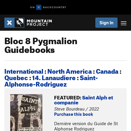
Sign In
Bloc 8 Pygmalion
Guidebooks
International
:
North America
:
Canada
:
Quebec
:
14. Lanaudiere
:
Saint-
Alphonse-Rodriguez
FEATURED:
Saint Alph et
companie
Steve Bourdeau / 2022
Purchase this book
Dernière version du Guide de St
Alphonse Rodriguez