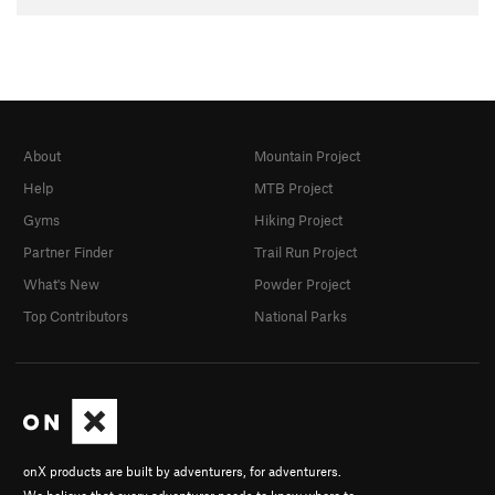
About
Mountain Project
Help
MTB Project
Gyms
Hiking Project
Partner Finder
Trail Run Project
What's New
Powder Project
Top Contributors
National Parks
onX products are built by adventurers, for adventurers.
We believe that every adventurer needs to know where to