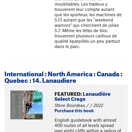
inoubliables. Les tradeux y
trouveront leur compte autant
que les sporteux, les machines de
5.13 autant que les "weekend
warriors" qui cherchent de jolies
5.7. Même les têtes de bloc
trouveront plusieurs cailloux de
qualité éparpillés un peu partout
dans le parc.
International
:
North America
:
Canada
:
Quebec
:
14. Lanaudiere
FEATURED:
Lanaudière
Select Crags
Steve Bourdeau / / 2022
Purchase this book
English guidebook with almost
400 routes of all levels spread
over eight cliffs within a radius of