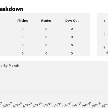
reakdown
Pitches
Routes
Days Out
1
0
0
0
0
0
0
0
0
0
0
-1
2
0
0
0
es By Month
12
2023-03
2024-06
2022-03
2023-06
2024
2022-06
2023-09
2022-09
2023-12
2022-12
2024-03