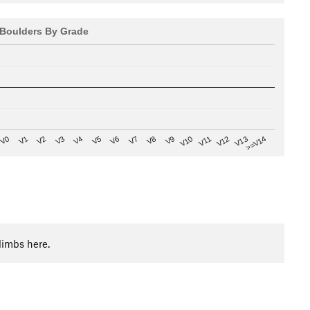
Boulders By Grade
V8
V0
V7
>=V14
V6
V13
V5
V12
V4
V11
V3
V10
V2
V9
V1
limbs here.