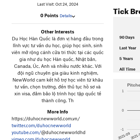
Last Visit: Oct 24, 2024
Tick B
0 Points
Details
Other Interests
90 Days
Du Học Hàn Quốc là đơn vị hàng đầu trong
lĩnh vực tư vấn du học, giúp học sinh, sinh
Last Year
viên mở rộng cánh cửa tri thức tại các quốc
5 Years
gia như du học Hàn quốc, Nhật bản,
Canada, Úc, Anh và nhiều nước khác. Với
All Time
đội ngũ chuyên gia giàu kinh nghiệm,
NewWorld cam kết hỗ trợ học viên từ khâu
Pitch
tư vấn, chọn trường, đến thủ tục hồ sơ và
1
xin visa, đảm bảo lộ trình học tập quốc tế
thành công. Th
0
More Info
https://duhocnewworld.com.vn/
twitter.com/duhocnewworld
-1
youtube.com/
@duhocnewworldhd
2021-
2021-09
vimeo.com/duhocnewworld