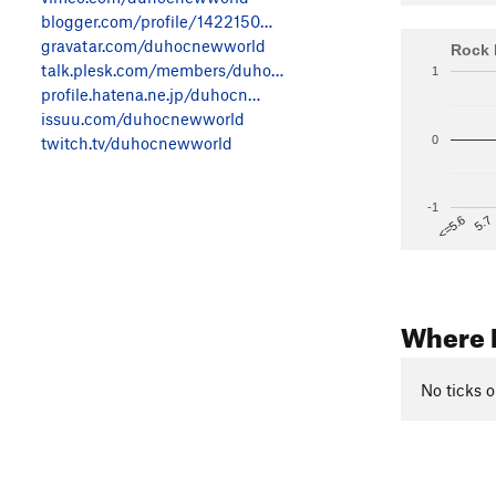
blogger.com/profile/1422150…
gravatar.com/duhocnewworld
Rock 
talk.plesk.com/members/duho…
1
profile.hatena.ne.jp/duhocn…
issuu.com/duhocnewworld
0
twitch.tv/duhocnewworld
-1
5.7
<=5.6
Where 
No ticks o