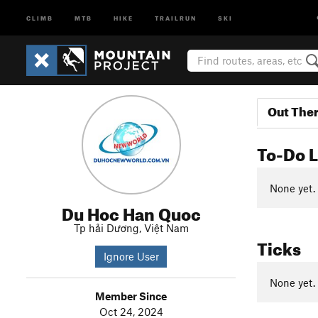
CLIMB
MTB
HIKE
TRAILRUN
SKI
Out The
To-Do L
None yet.
Du Hoc Han Quoc
Tp hải Dương, Việt Nam
Ticks
Ignore User
None yet.
Member Since
Oct 24, 2024