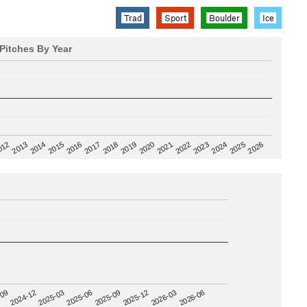
Trad
Sport
Boulder
Ice
Pitches By Year
2020
012
2019
2026
2018
2025
2017
2024
2016
2023
2015
2022
2014
2021
2013
2025-09
-09
2025-12
2024-12
2026-03
2025-03
2026-06
2025-06