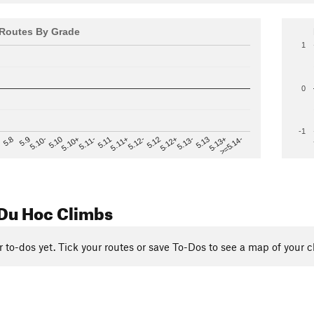
Routes By Grade
1
0
-1
>=5.14-
5.12
5.10+
5.13-
5.11
5.9
5.13+
5.12-
5.10
5.12+
5.11-
5.8
5.13
5.11+
5.10-
Du Hoc Climbs
r to-dos yet. Tick your routes or save To-Dos to see a map of your c