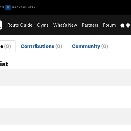
Route Guide
Gyms
What's New
Partners
Forum
re
(0)
Contributions
(0)
Community
(0)
ist