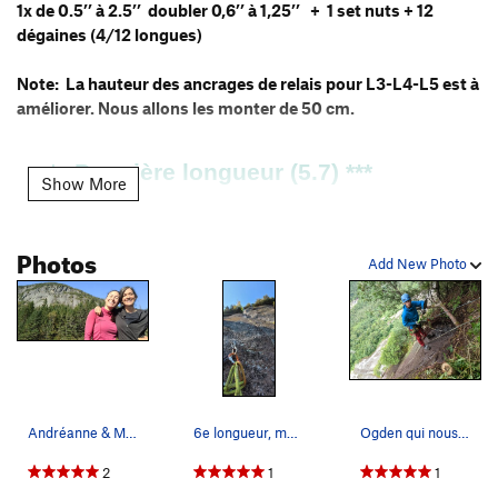
1x de 0.5’’ à 2.5’’ doubler 0,6’’ à 1,25’’ + 1 set nuts + 12
dégaines (4/12 longues)
Note: La hauteur des ancrages de relais pour L3-L4-L5 est à
améliorer. Nous allons les monter de 50 cm.
Première longueur (5.7) *** 
Show More
Départ à gauche de Babouine coquine. Suivre la ligne et
rejoindre le relais à gauche du bouleau.
Photos
Add New Photo
Deuxième longueur (5.6 ) **
Suivre l’arc qui se dessine vers la droite et poursuivre jusqu’au
relais situé sur la vire à droite dans la forêt.
PVI: La dernière section avant le relais comporte un
mouvement un peu plus engagé sur la dalle.
Andréanne & Marjorie qui s'apprêtent à terminer…
6e longueur, magnifique fissure! ( Le relais se…
Ogden qui nous a énormément aidé !
Troisième longueur *** Mixte (5.10C) 
2
1
1
Suivre les plaquettes directement au-dessus du relais