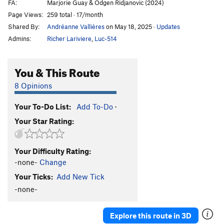
FA:
Marjorie Guay & Odgen Ridjanovic (2024)
Page Views:
259 total · 17/month
Shared By:
Andréanne Vallières
on May 18, 2025
·
Updates
Admins:
Richer Lariviere
,
Luc-514
You & This Route
8 Opinions
Your To-Do List:
Add To-Do
·
Your Star Rating:
Your Difficulty Rating:
-none-
Change
Your Ticks:
Add New Tick
-none-
Explore this route in 3D