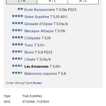
L › R
R › L
A › Z
École Buissonnière
T
5.10a
PG13
Stoke Suprême
T
5.10
A0-1
Glissade d'Ulysse
T
5.11a/b
Macaque-Attaque
T
5.11b
L'Odyssée
T
5.10
Tronc
T
5.11+
Bruns
T
5.9
PG13
L'Iliade
T
5.11a/b
Les Amazones
T
5.10+
Babouines coquines
T
5.6
Order Wrong?
Sort Routes
Type:
Trad, 6 pitches
GPS:
47.13059, -71.87814