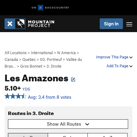
Sign In
All Locations
>
International
>
N America
>
Improve This Page
Canada
>
Quebec
>
03. Portneuf
>
Vallée du
Add To Page
Bras…
>
Gros Bonnet
>
3. Droite
Les Amazones
5.10+
YDS
Avg: 3.4 from 8 votes
Routes in 3. Droite
Show All Routes