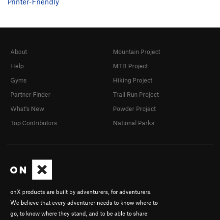
Printer-Friendly
About
Mountain Project
Help
MTB Project
Gyms
Hiking Project
Partner Finder
Trail Run Project
What's New
Powder Project
Top Contributors
National Parks
onX products are built by adventurers, for adventurers.
We believe that every adventurer needs to know where to
go, to know where they stand, and to be able to share