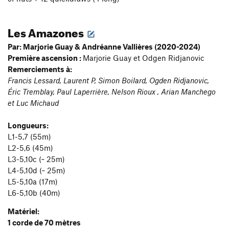
Les Amazones
Par: Marjorie Guay & Andréanne Vallières (2020-2024)
Première ascension :
Marjorie Guay et Odgen Ridjanovic
Remerciements à:
Francis Lessard, Laurent P, Simon Boilard, Ogden Ridjanovic,
Éric Tremblay, Paul Laperrière, Nelson Rioux , Arian Manchego
et Luc Michaud
Longueurs:
L1-5,7 (55m)
L2-5,6 (45m)
L3-5,10c (~ 25m)
L4-5,10d (~ 25m)
L5-5,10a (17m)
L6-5,10b (40m)
Matériel:
1 corde de 70 mètres