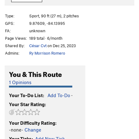
Julieta-ta
S
5.12c/d
El Trepon de la Zegua
S
5.11c
Type:
Sport, 90 ft (27 m), 2 pitches
c.c. El gigante de los bíceps
S
5.11a
GPS:
9.87609, -84.13995
FA:
unknown
c.c. El gigante de los bíceps (variación)
S
5.11b
Page Views:
189 total · 6/month
Caldo de Caca
S
5.11a
Shared By:
César Cvt
on Dec 25, 2023
c.c. La Grieta - La Zona Mágica
S
5.10a/b
Admins:
Ry Morrison Romero
Bimo
T
5.10+
El Cuzuco Sieve (c.c. El Cuzuco volador)
S
5.12a
You & This Route
Mangolile
S
5.12c/d
1 Opinions
El Pizote
S
5.12a
Your To-Do List:
Add To-Do
·
La Variante
S
5.13b
Your Star Rating:
La Novatasa Direct
S
5.13c
Ruta #1 (Nombre desconocido)
S
5.10-
Your Difficulty Rating:
Ruta #2 (Nombre desconocido)
S
5.9+
-none-
Change
El Trepon del Zoncho
S
5.9
Your Ticks:
Add New Tick