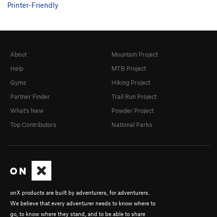
Printer-Friendly
About
Mountain Project
Help
MTB Project
Gyms
Hiking Project
Partner Finder
Trail Run Project
What's New
Powder Project
Top Contributors
National Parks
onX products are built by adventurers, for adventurers.
We believe that every adventurer needs to know where to
go, to know where they stand, and to be able to share