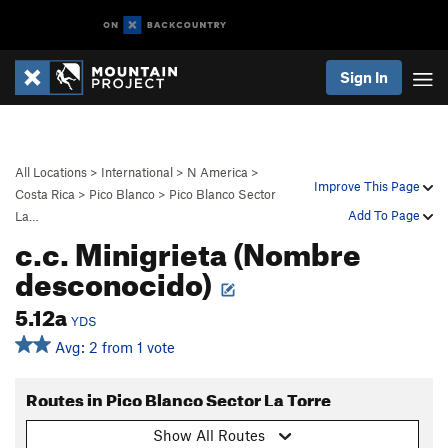
Sign In
All Locations
>
International
>
N America
>
Improve This Page
Costa Rica
>
Pico Blanco
>
Pico Blanco Sector
Add To Page
La…
c.c. Minigrieta (Nombre
desconocido)
5.12a
YDS
Avg: 2 from 1 vote
Routes in Pico Blanco Sector La Torre
Show All Routes