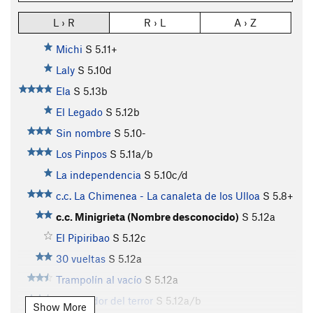
L › R
R › L
A › Z
Michi
S
5.11+
Laly
S
5.10d
Ela
S
5.13b
El Legado
S
5.12b
Sin nombre
S
5.10-
Los Pinpos
S
5.11a/b
La independencia
S
5.10c/d
c.c. La Chimenea - La canaleta de los Ulloa
S
5.8+
c.c. Minigrieta (Nombre desconocido)
S
5.12a
El Pipiribao
S
5.12c
30 vueltas
S
5.12a
Trampolín al vacío
S
5.12a
El elevador del terror
S
5.12a/b
Show More