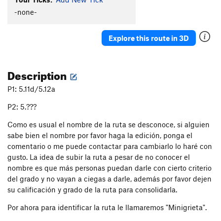
El Zopilotillo
S
5.12a
-none-
Order Wrong?
Sort Routes
Explore this route in 3D
Description
P1: 5.11d/5.12a
P2: 5.???
Como es usual el nombre de la ruta se desconoce, si alguien
sabe bien el nombre por favor haga la edición, ponga el
comentario o me puede contactar para cambiarlo lo haré con
gusto. La idea de subir la ruta a pesar de no conocer el
nombre es que más personas puedan darle con cierto criterio
del grado y no vayan a ciegas a darle, además por favor dejen
su calificación y grado de la ruta para consolidarla.
Por ahora para identificar la ruta le llamaremos "Minigrieta".