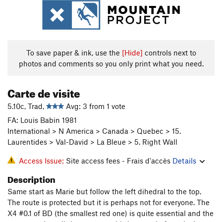
To save paper & ink, use the
[Hide]
controls next to
photos and comments so you only print what you need.
Carte de visite
5.10c, Trad,
Avg: 3 from 1 vote
FA: Louis Babin 1981
International > N America > Canada > Quebec > 15.
Laurentides > Val-David > La Bleue > 5. Right Wall
Access Issue:
Site access fees - Frais d'accès
Details
Description
Same start as Marie but follow the left dihedral to the top.
The route is protected but it is perhaps not for everyone. The
X4 #0.1 of BD (the smallest red one) is quite essential and the