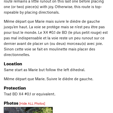
route remains a little runout on this last one before placing
one (or two) piece(s) with joy. Otherwise, this route is top-
ropeable by placing directionals.
Même départ que Marie mais suivre le dièdre de gauche
jusqu’en haut. La voie se protège mais se n’est peu être pas
pour tout le monde. Le X4 #0.1 de BD (le plus petit rouge) est
pas mal indispensable et la voie reste un peu runout sur ce
dernier avant de placer un (ou deux) morceau(x) avec joie.
Sinon cette voie se fait en moulinette mais placer des
directionnelles.
Location
Same start as Marie but follow the left dihedral.
Même départ que Marie. Suivre le dièdre de gauche.
Protection
Trad BD X4 #0.1 or equivalent.
Photos
[Hide ALL Photos]