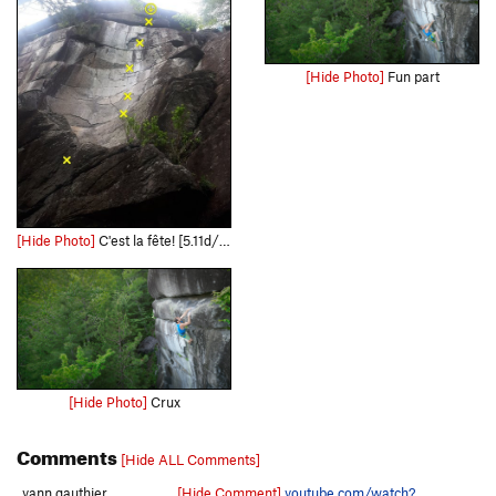
[Hide Photo]
Fun part
[Hide Photo]
C'est la fête! [5.11d/5.12a]
[Hide Photo]
Crux
Comments
[Hide ALL Comments]
yann gauthier
[Hide Comment]
youtube.com/watch?