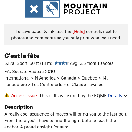
To save paper & ink, use the
[Hide]
controls next to
photos and comments so you only print what you need.
C'est la fête
5.12a, Sport, 60 ft (18 m),
Avg: 3.5 from 10 votes
FA: Socrate Badeau 2010
International > N America > Canada > Quebec > 14.
Lanaudiere > Les Contreforts > c. Claude Lavallée
Access Issue:
This cliffs is insured by the FQME
Details
Description
A really cool sequence of moves will bring you to the last bolt.
From there you'll have to find the right beta to reach the
anchor. A proud onsight for sure.