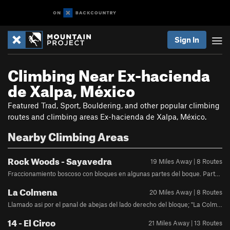
Sign In
Climbing Near Ex-hacienda
de Xalpa, México
Featured Trad, Sport, Bouldering, and other popular climbing
routes and climbing areas Ex-hacienda de Xalpa, México.
Nearby Climbing Areas
Rock Woods - Sayavedra
19 Miles Away | 8 Routes
Fraccionamiento boscoso con bloques en algunas partes del boque. Parte mas lejana de Zona Esmeralda. Necesita a un residente conocido para tener acceso
La Colmena
20 Miles Away | 8 Routes
Llamado asi por el panal de abejas del lado derecho del bloque; "La Colmena" es un bloque ubicado en Condado deSayavedra, en Atizapan de Zaragoza, Estado de Mexico, el cual cuenta con 8 diferentes rutas establecidas (incluyendo variaciones de la misma) de grados entre V1 y V6. La cantidad y variedad de agarres da oportunidad de jugar con las rutas e inventar nuevos problemas.Debido a que hay un panal de abejas escondido muy cerca del bloque del lado derecho, es importante tener cuidado. Nose recomienda poner musica alta, porque puede alterar a las abejas. Si sufres de melisofobia, eres alergico a las abejas, osimilar, es mejor evitar el lugar. Recordemos que las abejas llegaron a aqui antes que nosotros, y este es su hogar.Como siempre, el respeto a la zona, al bosque, y a las personas a nuestro alrededor es esencial. Por favor procura dejar elarea mas limpia que como la encontraste. Hay una casa muy cerca del bloque, y no nos gustaria que busquen cancelar laescalada aqui por faltas de respeto a las personas que viven ahi. En general, hay que ser limpios, educados, y no hacermucho ruido.En cuanto a la proteccion, recomendamos ampliamente el uso de crash pads y "spotters", ya que el bloque esta algo altoen algunas partes, y la caida puede ser peligrosa, especialmente en el area de "Flor" que hay una roca debajo, y en el top de"Melisofobia" y "Abejita" que esta algo expuesto. Siempre antes de escalar, revisen los agarres que pueden albergar arañasy otros insectos. En epoca de humedad el area se llena de azotadores, con los que tambien hay que tener cuidado yrespetar.Habiendo dicho lo anterior, nos alegra compartir con ustedes esta zona tan bonita, que nos encanta, y que tiene muchopotencial. La escalada se trata de compartir, asi que esperamos que les guste el lugar tanto como nosotros, se cuiden y sediviertan mucho. Ver mapa
14 - El Circo
21 Miles Away | 13 Routes