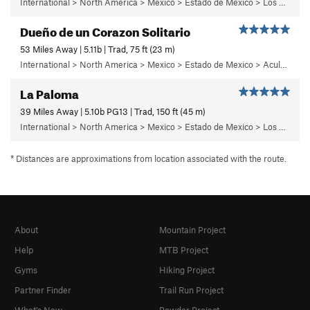
International > North America > Mexico > Estado de Mexico > Los Dinamos > Cuarto Dinamo/La Acoconetla > Upper Tier > El Segundo Piso
Dueño de un Corazon Solitario
53 Miles Away | 5.11b | Trad, 75 ft (23 m)
International > North America > Mexico > Estado de Mexico > Aculco > e) El Nopal
La Paloma
39 Miles Away | 5.10b PG13 | Trad, 150 ft (45 m)
International > North America > Mexico > Estado de Mexico > Los Dinamos > Cuarto Dinamo/La Acoconetla > Upper Tier > El Segundo Piso
* Distances are approximations from location associated with the route.
About
Mountain Project
Help
MTB Project
Gyms
Hiking Project
Partner Finder
Trail Run Project
What's New
Powder Project