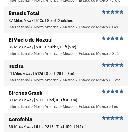
International > North America > Mexico > Estado de Mexico > Jilotepec > 04 - ¡Ay Nanita!
Extasis Total
37 Miles Away | 5.10d | Sport, 2 pitches
International > North America > Mexico > Estado de Mexico > Los Dinamos > Segundo Dinamo > 3 - Solaris
El Vuelo de Nazgul
36 Miles Away | V10 | Boulder, 16 ft (5 m)
International > North America > Mexico > Estado de Mexico > Salazar > Primer Piso
Tuzita
21 Miles Away | 5.12d | Sport, 29 ft (9 m)
International > North America > Mexico > Estado de Mexico > Jilotepec > 18 - Pepe el Toro
Sirenos Crack
39 Miles Away | 5.9+ | Trad, 130 ft (39 m)
International > North America > Mexico > Estado de Mexico > Los Dinamos > Cuarto Dinamo/La Acoconetla > Lower Tier > 3 - Sirenos
Acrofobia
39 Miles Away | 5.11a PG13 | Trad, 150 ft (45 m)