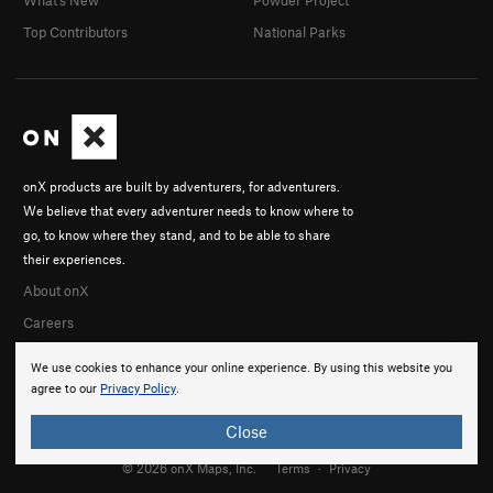
Top Contributors
National Parks
onX products are built by adventurers, for adventurers.
We believe that every adventurer needs to know where to
go, to know where they stand, and to be able to share
their experiences.
About onX
Careers
We use cookies to enhance your online experience. By using this website you
agree to our
Privacy Policy
.
Close
© 2026 onX Maps, Inc.
Terms
·
Privacy