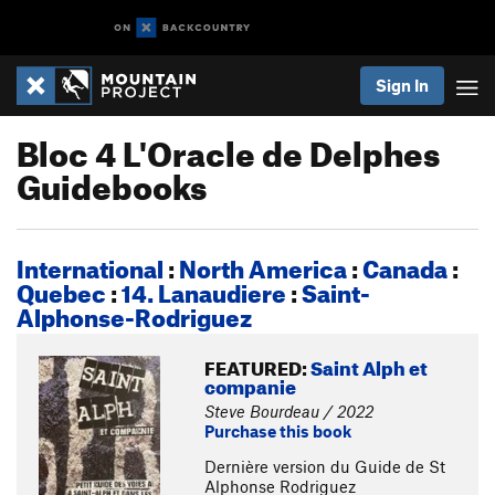
Sign In
Bloc 4 L'Oracle de Delphes
Guidebooks
International
:
North America
:
Canada
:
Quebec
:
14. Lanaudiere
:
Saint-
Alphonse-Rodriguez
FEATURED:
Saint Alph et
companie
Steve Bourdeau / 2022
Purchase this book
Dernière version du Guide de St
Alphonse Rodriguez