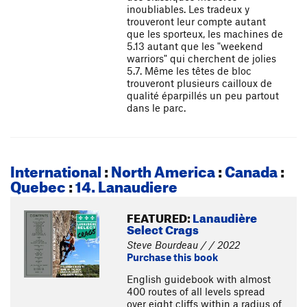
inoubliables. Les tradeux y
trouveront leur compte autant
que les sporteux, les machines de
5.13 autant que les "weekend
warriors" qui cherchent de jolies
5.7. Même les têtes de bloc
trouveront plusieurs cailloux de
qualité éparpillés un peu partout
dans le parc.
International
:
North America
:
Canada
:
Quebec
:
14. Lanaudiere
FEATURED:
Lanaudière
Select Crags
Steve Bourdeau / / 2022
Purchase this book
English guidebook with almost
400 routes of all levels spread
over eight cliffs within a radius of