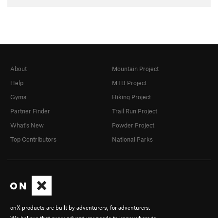
About
Mountain Project
Help
MTB Project
Gyms
Hiking Project
Partner Finder
Trail Run Project
What's New
Powder Project
Top Contributors
National Parks
onX products are built by adventurers, for adventurers.
We believe that every adventurer needs to know where to